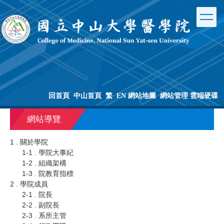
跳
到
主
要
內
容
區
塊
回首頁
中山首頁
繁
EN
網站地圖
網站管理
雲端硬碟
網站導覽
1 . 關於學院
1-1 . 學院大事紀
1-2 . 組織架構
1-3 . 院教育指標
2 . 學院成員
2-1 . 院長
2-2 . 副院長
2-3 . 系所主管