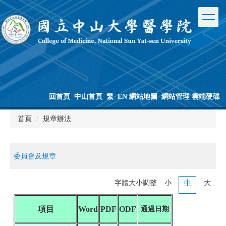
跳
到
主
要
內
容
區
塊
回首頁
中山首頁
繁
EN
網站地圖
網站管理
雲端硬碟
首頁
規章辦法
委員會及規章
字體大小調整
小
中
大
項目
Word
PDF
ODF
通過日期